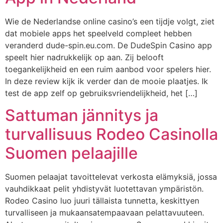
Wie de Nederlandse online casino’s een tijdje volgt, ziet
dat mobiele apps het speelveld compleet hebben
veranderd dude-spin.eu.com. De DudeSpin Casino app
speelt hier nadrukkelijk op aan. Zij belooft
toegankelijkheid en een ruim aanbod voor spelers hier.
In deze review kijk ik verder dan de mooie plaatjes. Ik
test de app zelf op gebruiksvriendelijkheid, het […]
Sattuman jännitys ja
turvallisuus Rodeo Casinolla
Suomen pelaajille
Suomen pelaajat tavoittelevat verkosta elämyksiä, jossa
vauhdikkaat pelit yhdistyvät luotettavan ympäristön.
Rodeo Casino luo juuri tällaista tunnetta, keskittyen
turvalliseen ja mukaansatempaavaan pelattavuuteen.