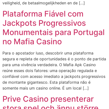
veiligheid, de betaalmogelijkheden en de […]
Plataforma Fiável com
Jackpots Progressivos
Monumentais para Portugal
no Mafia Casino
Para o apostador luso, descobrir uma plataforma
segura e repleta de oportunidades é o ponto de partida
para uma vivência verdadeira. O Mafia Apk Casino
reúne esses dois fatores: uma operação regulada e
confiável com acesso imediato a jackpots progressivos
de montante gigantesco. Esta plataforma não é
somente mais um casino online. É um local […]
Prive Casino presenterar
stora spel och ännu större