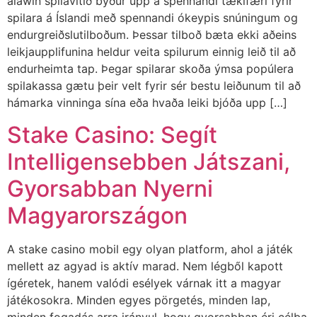
alawin spilavítið býður upp á spennandi tækifæri fyrir
spilara á Íslandi með spennandi ókeypis snúningum og
endurgreiðslutilboðum. Þessar tilboð bæta ekki aðeins
leikjaupplifunina heldur veita spilurum einnig leið til að
endurheimta tap. Þegar spilarar skoða ýmsa popúlera
spilakassa gætu þeir velt fyrir sér bestu leiðunum til að
hámarka vinninga sína eða hvaða leiki bjóða upp […]
Stake Casino: Segít
Intelligensebben Játszani,
Gyorsabban Nyerni
Magyarországon
A stake casino mobil egy olyan platform, ahol a játék
mellett az agyad is aktív marad. Nem légből kapott
ígéretek, hanem valódi esélyek várnak itt a magyar
játékosokra. Minden egyes pörgetés, minden lap,
minden fogadás arra irányul, hogy gyorsabban érj célba.