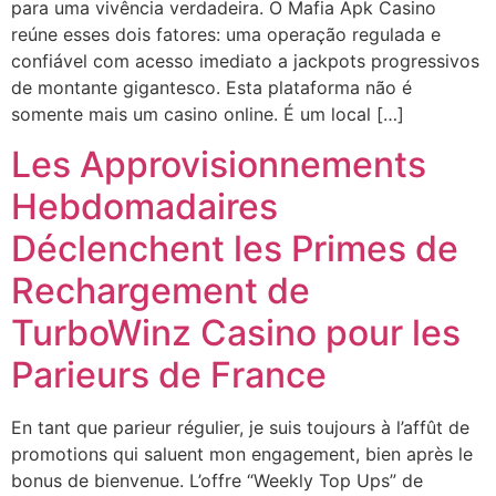
para uma vivência verdadeira. O Mafia Apk Casino
reúne esses dois fatores: uma operação regulada e
confiável com acesso imediato a jackpots progressivos
de montante gigantesco. Esta plataforma não é
somente mais um casino online. É um local […]
Les Approvisionnements
Hebdomadaires
Déclenchent les Primes de
Rechargement de
TurboWinz Casino pour les
Parieurs de France
En tant que parieur régulier, je suis toujours à l’affût de
promotions qui saluent mon engagement, bien après le
bonus de bienvenue. L’offre “Weekly Top Ups” de