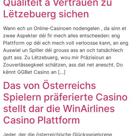
Qualitéit a Vertrauen zu
Lëtzebuerg sichen
Wann ech un Online-Casinoen nodengelen , da sinn et
zwee Aspekter déi fir mech alles entscheeden: eng
Plattform op déi ech mech voll verloosse kann, an eng
Auswiel un Spiller déi grouss ass an och tatsächlech
gutt ass. Zu Lëtzebuerg, wou mir Präzisioun an
Zouverlässegkeet schätzen, ass dat net anescht. Do
kënnt GGBet Casino an […]
Das von Österreichs
Spielern präferierte Casino
stellt dar die WinAirlines
Casino Plattform
Jeder, der die österreichische Glücksspielszene