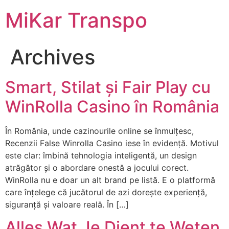
Skip
MiKar Transpo
to
content
Archives
Smart, Stilat și Fair Play cu
WinRolla Casino în România
În România, unde cazinourile online se înmulțesc,
Recenzii False Winrolla Casino iese în evidență. Motivul
este clar: îmbină tehnologia inteligentă, un design
atrăgător și o abordare onestă a jocului corect.
WinRolla nu e doar un alt brand pe listă. E o platformă
care înțelege că jucătorul de azi dorește experiență,
siguranță și valoare reală. În […]
Alles Wat Je Dient te Weten