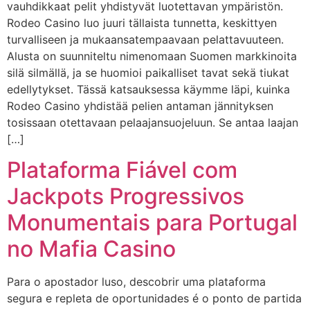
vauhdikkaat pelit yhdistyvät luotettavan ympäristön.
Rodeo Casino luo juuri tällaista tunnetta, keskittyen
turvalliseen ja mukaansatempaavaan pelattavuuteen.
Alusta on suunniteltu nimenomaan Suomen markkinoita
silä silmällä, ja se huomioi paikalliset tavat sekä tiukat
edellytykset. Tässä katsauksessa käymme läpi, kuinka
Rodeo Casino yhdistää pelien antaman jännityksen
tosissaan otettavaan pelaajansuojeluun. Se antaa laajan
[…]
Plataforma Fiável com
Jackpots Progressivos
Monumentais para Portugal
no Mafia Casino
Para o apostador luso, descobrir uma plataforma
segura e repleta de oportunidades é o ponto de partida