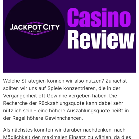
Welche Strategien können wir also nutzen? Zunächst
sollten wir uns auf Spiele konzentrieren, die in der
Vergangenheit oft Gewinne vergeben haben. Die
Recherche der Rückzahlungsquote kann dabei sehr
nützlich sein – eine höhere Auszahlungsquote heißt in
der Regel höhere Gewinnchancen.
Als nächstes könnten wir darüber nachdenken, nach
Möglichkeit den maximalen Einsatz zu wählen, da dies