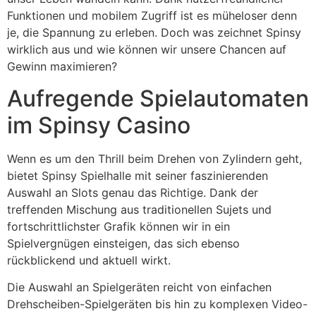
Funktionen und mobilem Zugriff ist es müheloser denn
je, die Spannung zu erleben. Doch was zeichnet Spinsy
wirklich aus und wie können wir unsere Chancen auf
Gewinn maximieren?
Aufregende Spielautomaten
im Spinsy Casino
Wenn es um den Thrill beim Drehen von Zylindern geht,
bietet Spinsy Spielhalle mit seiner faszinierenden
Auswahl an Slots genau das Richtige. Dank der
treffenden Mischung aus traditionellen Sujets und
fortschrittlichster Grafik können wir in ein
Spielvergnügen einsteigen, das sich ebenso
rückblickend und aktuell wirkt.
Die Auswahl an Spielgeräten reicht von einfachen
Drehscheiben-Spielgeräten bis hin zu komplexen Video-