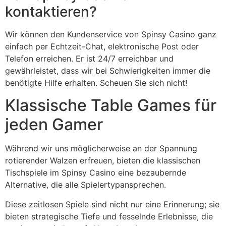
kontaktieren?
Wir können den Kundenservice von Spinsy Casino ganz
einfach per Echtzeit-Chat, elektronische Post oder
Telefon erreichen. Er ist 24/7 erreichbar und
gewährleistet, dass wir bei Schwierigkeiten immer die
benötigte Hilfe erhalten. Scheuen Sie sich nicht!
Klassische Table Games für
jeden Gamer
Während wir uns möglicherweise an der Spannung
rotierender Walzen erfreuen, bieten die klassischen
Tischspiele im Spinsy Casino eine bezaubernde
Alternative, die alle Spielertypansprechen.
Diese zeitlosen Spiele sind nicht nur eine Erinnerung; sie
bieten strategische Tiefe und fesselnde Erlebnisse, die