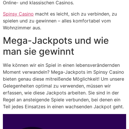
Online- und klassischen Casinos.
Spinsy Casino
macht es leicht, sich zu verbinden, zu
spielen und zu gewinnen – alles komfortabel vom
Wohnzimmer aus.
Mega-Jackpots und wie
man sie gewinnt
Wie können wir ein Spiel in einen lebensverändernden
Moment verwandeln? Mega-Jackpots im Spinsy Casino
bieten genau diese mitreißende Möglichkeit! Um unsere
Gelegenheiten optimal zu verwenden, müssen wir
erfassen, wie diese Jackpots arbeiten. Sie sind in der
Regel an ansteigende Spiele verbunden, bei denen ein
Teil jedes Einsatzes in einen wachsenden Jackpot geht.