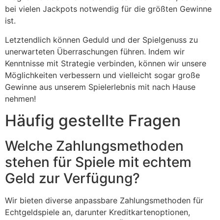
bei vielen Jackpots notwendig für die größten Gewinne
ist.
Letztendlich können Geduld und der Spielgenuss zu
unerwarteten Überraschungen führen. Indem wir
Kenntnisse mit Strategie verbinden, können wir unsere
Möglichkeiten verbessern und vielleicht sogar große
Gewinne aus unserem Spielerlebnis mit nach Hause
nehmen!
Häufig gestellte Fragen
Welche Zahlungsmethoden
stehen für Spiele mit echtem
Geld zur Verfügung?
Wir bieten diverse anpassbare Zahlungsmethoden für
Echtgeldspiele an, darunter Kreditkartenoptionen,