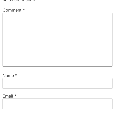
Comment
*
Name
*
Email
*