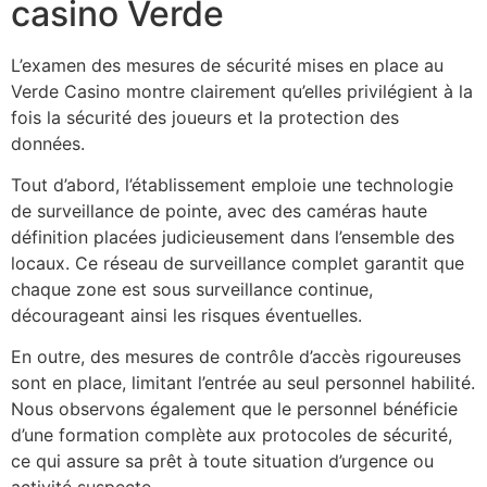
casino Verde
L’examen des mesures de sécurité mises en place au
Verde Casino montre clairement qu’elles privilégient à la
fois la sécurité des joueurs et la protection des
données.
Tout d’abord, l’établissement emploie une technologie
de surveillance de pointe, avec des caméras haute
définition placées judicieusement dans l’ensemble des
locaux. Ce réseau de surveillance complet garantit que
chaque zone est sous surveillance continue,
décourageant ainsi les risques éventuelles.
En outre, des mesures de contrôle d’accès rigoureuses
sont en place, limitant l’entrée au seul personnel habilité.
Nous observons également que le personnel bénéficie
d’une formation complète aux protocoles de sécurité,
ce qui assure sa prêt à toute situation d’urgence ou