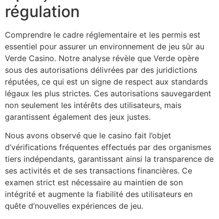
régulation
Comprendre le cadre réglementaire et les permis est
essentiel pour assurer un environnement de jeu sûr au
Verde Casino. Notre analyse révèle que Verde opère
sous des autorisations délivrées par des juridictions
réputées, ce qui est un signe de respect aux standards
légaux les plus strictes. Ces autorisations sauvegardent
non seulement les intérêts des utilisateurs, mais
garantissent également des jeux justes.
Nous avons observé que le casino fait l’objet
d’vérifications fréquentes effectués par des organismes
tiers indépendants, garantissant ainsi la transparence de
ses activités et de ses transactions financières. Ce
examen strict est nécessaire au maintien de son
intégrité et augmente la fiabilité des utilisateurs en
quête d’nouvelles expériences de jeu.