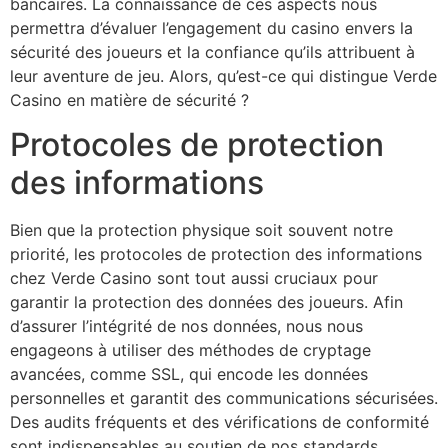
bancaires. La connaissance de ces aspects nous
permettra d’évaluer l’engagement du casino envers la
sécurité des joueurs et la confiance qu’ils attribuent à
leur aventure de jeu. Alors, qu’est-ce qui distingue Verde
Casino en matière de sécurité ?
Protocoles de protection
des informations
Bien que la protection physique soit souvent notre
priorité, les protocoles de protection des informations
chez Verde Casino sont tout aussi cruciaux pour
garantir la protection des données des joueurs. Afin
d’assurer l’intégrité de nos données, nous nous
engageons à utiliser des méthodes de cryptage
avancées, comme SSL, qui encode les données
personnelles et garantit des communications sécurisées.
Des audits fréquents et des vérifications de conformité
sont indispensables au soutien de nos standards.