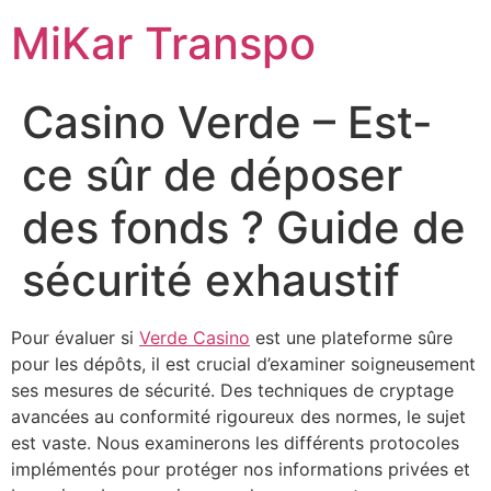
Skip
MiKar Transpo
to
content
Casino Verde – Est-
ce sûr de déposer
des fonds ? Guide de
sécurité exhaustif
Pour évaluer si
Verde Casino
est une plateforme sûre
pour les dépôts, il est crucial d’examiner soigneusement
ses mesures de sécurité. Des techniques de cryptage
avancées au conformité rigoureux des normes, le sujet
est vaste. Nous examinerons les différents protocoles
implémentés pour protéger nos informations privées et