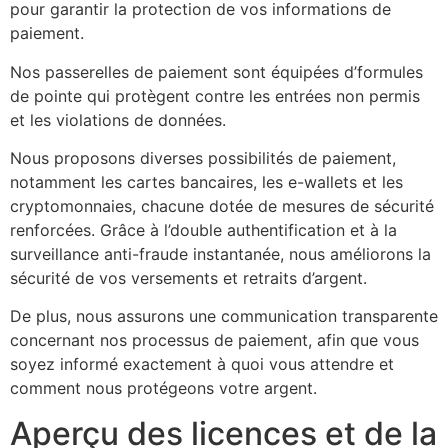
pour garantir la protection de vos informations de
paiement.
Nos passerelles de paiement sont équipées d’formules
de pointe qui protègent contre les entrées non permis
et les violations de données.
Nous proposons diverses possibilités de paiement,
notamment les cartes bancaires, les e-wallets et les
cryptomonnaies, chacune dotée de mesures de sécurité
renforcées. Grâce à l’double authentification et à la
surveillance anti-fraude instantanée, nous améliorons la
sécurité de vos versements et retraits d’argent.
De plus, nous assurons une communication transparente
concernant nos processus de paiement, afin que vous
soyez informé exactement à quoi vous attendre et
comment nous protégeons votre argent.
Aperçu des licences et de la