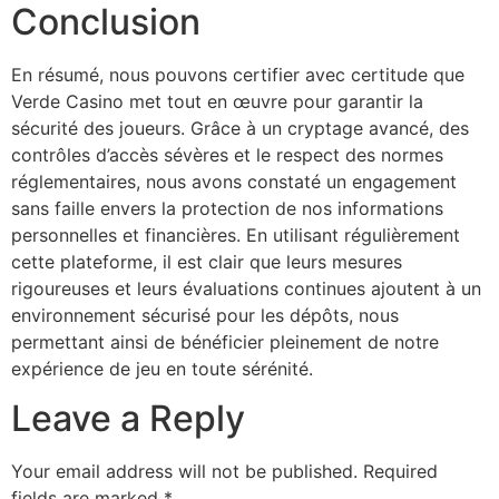
Conclusion
En résumé, nous pouvons certifier avec certitude que
Verde Casino met tout en œuvre pour garantir la
sécurité des joueurs. Grâce à un cryptage avancé, des
contrôles d’accès sévères et le respect des normes
réglementaires, nous avons constaté un engagement
sans faille envers la protection de nos informations
personnelles et financières. En utilisant régulièrement
cette plateforme, il est clair que leurs mesures
rigoureuses et leurs évaluations continues ajoutent à un
environnement sécurisé pour les dépôts, nous
permettant ainsi de bénéficier pleinement de notre
expérience de jeu en toute sérénité.
Leave a Reply
Your email address will not be published.
Required
fields are marked
*