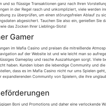
 und so flüssige Transaktionen ganz nach Ihren Vorstellung
en in der Regel rasch und unkompliziert, viele werden inn
bhebung zu überprüfen, um einen störungsfreien Ablauf zu s
ngsdaten abgesichert. Tauchen Sie also ein, genießen Sie d
 wie das Zocken Ihrer Lieblings-Slots!
her Gamer
hrungen im Mafia Casino und preisen die mitreißende Atmos
vigation auf der Website ist und wie leicht man so aufreg
 flüssiges Gameplay und rasche Auszahlungen sorgt. Viele b
ht haben. Kunden loben die lebendige Community und die 
ellen, dass es im Mafia Casino nicht nur ums Spielen geht
er expandierenden Community von Spielern, die ihre ungl
Beförderungen
zügigen Boni und Promotions und daher eine verlockende Wa