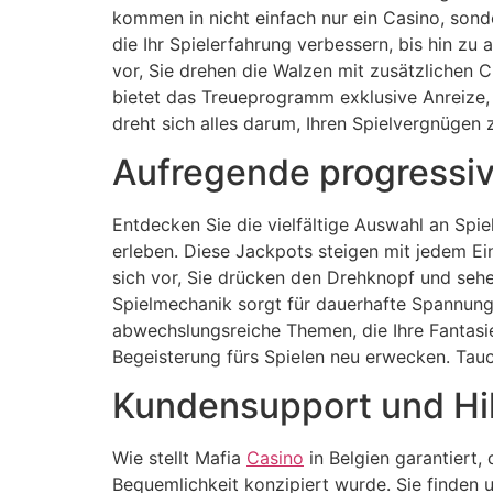
kommen in nicht einfach nur ein Casino, son
die Ihr Spielerfahrung verbessern, bis hin zu
vor, Sie drehen die Walzen mit zusätzlichen C
bietet das Treueprogramm exklusive Anreize, 
dreht sich alles darum, Ihren Spielvergnügen
Aufregende progressi
Entdecken Sie die vielfältige Auswahl an Spi
erleben. Diese Jackpots steigen mit jedem E
sich vor, Sie drücken den Drehknopf und sehen
Spielmechanik sorgt für dauerhafte Spannung 
abwechslungsreiche Themen, die Ihre Fantasie 
Begeisterung fürs Spielen neu erwecken. Tauch
Kundensupport und Hi
Wie stellt Mafia
Casino
in Belgien garantiert, 
Bequemlichkeit konzipiert wurde. Sie finden 