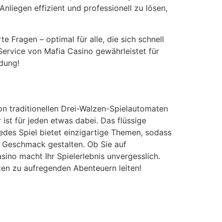
nliegen effizient und professionell zu lösen,
 Fragen – optimal für alle, die sich schnell
 Service von Mafia Casino gewährleistet für
dung!
n traditionellen Drei-Walzen-Spielautomaten
 ist für jeden etwas dabei. Das flüssige
edes Spiel bietet einzigartige Themen, sodass
em Geschmack gestalten. Ob Sie auf
ino macht Ihr Spielerlebnis unvergesslich.
alzen zu aufregenden Abenteuern leiten!