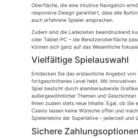
Oberfläche, die eine intuitive Navigation er
responsive Design garantiert, dass alle Butto
auch erfahrene Spieler ansprechen.
Zudem sind die Ladezeiten beeindruckend kur
oder Tablet-PC – die Benutzeroberfläche passt
können sich ganz auf das Wesentliche fokussi
Vielfältige Spielauswahl
Entdecken Sie das erstaunliche Angebot von Ma
fortgeschrittenes Level hebt. Mit innovative
Spiel besticht durch atemberaubende Grafiken
außergewöhnlicher Themen und Geschichten un
Ihnen zudem stets neue Inhalte. Egal, ob Sie
Casino lassen keine Wünsche offen und mache
Spielerlebnis der Superlative – jederzeit und ü
Sichere Zahlungsoptione