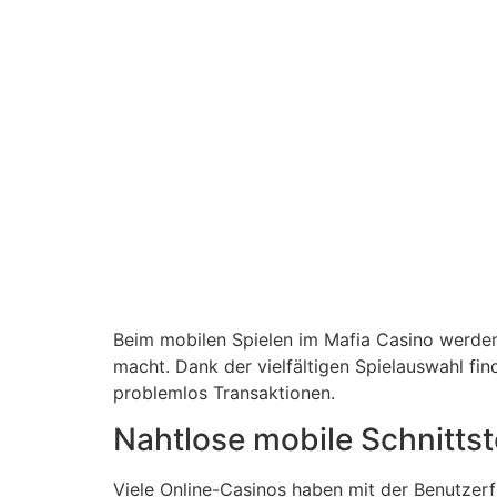
Beim mobilen Spielen im Mafia Casino werden
macht. Dank der vielfältigen Spielauswahl f
problemlos Transaktionen.
Nahtlose mobile Schnittst
Viele Online-Casinos haben mit der Benutzerf