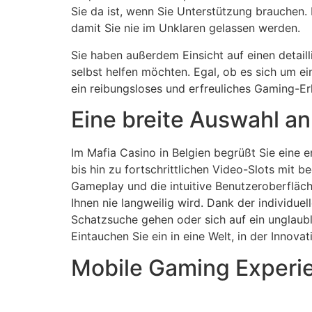
Sie da ist, wenn Sie Unterstützung brauchen. 
damit Sie nie im Unklaren gelassen werden.
Sie haben außerdem Einsicht auf einen detaill
selbst helfen möchten. Egal, ob es sich um ei
ein reibungsloses und erfreuliches Gaming-Er
Eine breite Auswahl a
Im Mafia Casino in Belgien begrüßt Sie eine
bis hin zu fortschrittlichen Video-Slots mit 
Gameplay und die intuitive Benutzeroberfläch
Ihnen nie langweilig wird. Dank der individue
Schatzsuche gehen oder sich auf ein unglaubl
Eintauchen Sie ein in eine Welt, in der Innova
Mobile Gaming Experi