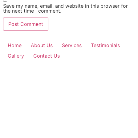
Save my name, email, and website in this browser for
the next time I comment.
Home
About Us
Services
Testimonials
Gallery
Contact Us