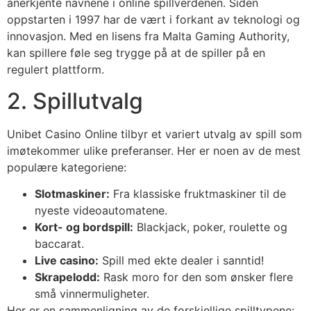
anerkjente navnene i online spillverdenen. Siden
oppstarten i 1997 har de vært i forkant av teknologi og
innovasjon. Med en lisens fra Malta Gaming Authority,
kan spillere føle seg trygge på at de spiller på en
regulert plattform.
2. Spillutvalg
Unibet Casino Online tilbyr et variert utvalg av spill som
imøtekommer ulike preferanser. Her er noen av de mest
populære kategoriene:
Slotmaskiner:
Fra klassiske fruktmaskiner til de
nyeste videoautomatene.
Kort- og bordspill:
Blackjack, poker, roulette og
baccarat.
Live casino:
Spill med ekte dealer i sanntid!
Skrapelodd:
Rask moro for den som ønsker flere
små vinnermuligheter.
Her er en sammenligning av de forskjellige spilltypene: