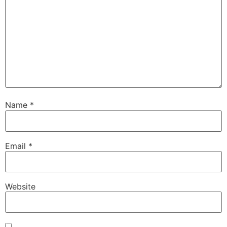
Name
*
Email
*
Website