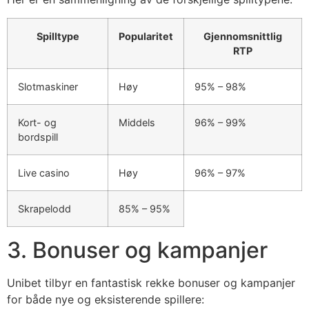
Spilltype
Popularitet
Gjennomsnittlig
RTP
Slotmaskiner
Høy
95% – 98%
Kort- og
Middels
96% – 99%
bordspill
Live casino
Høy
96% – 97%
Skrapelodd
85% – 95%
3. Bonuser og kampanjer
Unibet tilbyr en fantastisk rekke bonuser og kampanjer
for både nye og eksisterende spillere: