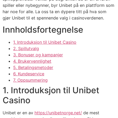
spiller eller nybegynner, byr Unibet på en plattform som
har noe for alle. La oss ta en dypere titt på hva som
gjør Unibet til et spennende valg i casinoverdenen.
Innholdsfortegnelse
1. Introduksjon til Unibet Casino
2. Spillutvalg
3. Bonuser og kampanjer
4. Brukervennlighet
5. Betalingsmetoder
6. Kundeservice
7. Oppsummering
1. Introduksjon til Unibet
Casino
Unibet er en av
https://unibetnorge.net/
de mest