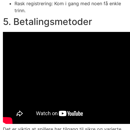
Rask registrering: Kom i gang med noen få enkle
trinn.
5. Betalingsmetoder
Det er viktig at spillere har tilgang til sikre og varierte