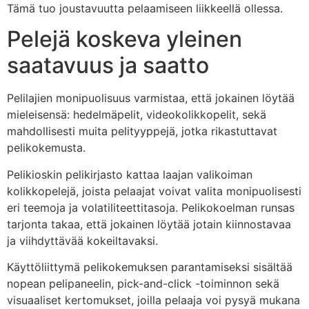
Tämä tuo joustavuutta pelaamiseen liikkeellä ollessa.
Pelejä koskeva yleinen
saatavuus ja saatto
Pelilajien monipuolisuus varmistaa, että jokainen löytää
mieleisensä: hedelmäpelit, videokolikkopelit, sekä
mahdollisesti muita pelityyppejä, jotka rikastuttavat
pelikokemusta.
Pelikioskin pelikirjasto kattaa laajan valikoiman
kolikkopelejä, joista pelaajat voivat valita monipuolisesti
eri teemoja ja volatiliteettitasoja. Pelikokoelman runsas
tarjonta takaa, että jokainen löytää jotain kiinnostavaa
ja viihdyttävää kokeiltavaksi.
Käyttöliittymä pelikokemuksen parantamiseksi sisältää
nopean pelipaneelin, pick-and-click -toiminnon sekä
visuaaliset kertomukset, joilla pelaaja voi pysyä mukana