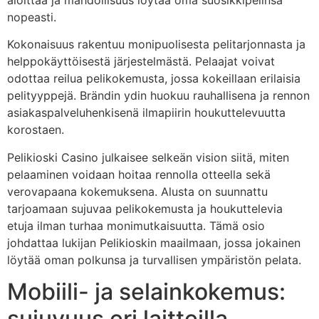
aloittaa ja mahdollisuus löytää oma suosikkipelinsä
nopeasti.
Kokonaisuus rakentuu monipuolisesta pelitarjonnasta ja
helppokäyttöisestä järjestelmästä. Pelaajat voivat
odottaa reilua pelikokemusta, jossa kokeillaan erilaisia
pelityyppejä. Brändin ydin huokuu rauhallisena ja rennon
asiakaspalveluhenkisenä ilmapiirin houkuttelevuutta
korostaen.
Pelikioski Casino julkaisee selkeän vision siitä, miten
pelaaminen voidaan hoitaa rennolla otteella sekä
verovapaana kokemuksena. Alusta on suunnattu
tarjoamaan sujuvaa pelikokemusta ja houkuttelevia
etuja ilman turhaa monimutkaisuutta. Tämä osio
johdattaa lukijan Pelikioskin maailmaan, jossa jokainen
löytää oman polkunsa ja turvallisen ympäristön pelata.
Mobiili- ja selainkokemus:
sujuvuus eri laitteilla