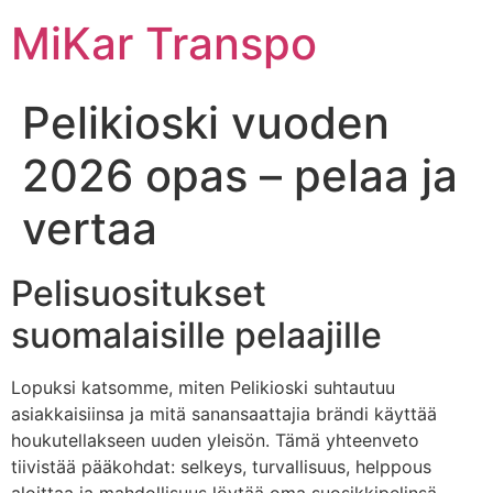
Skip
MiKar Transpo
to
content
Pelikioski vuoden
2026 opas – pelaa ja
vertaa
Pelisuositukset
suomalaisille pelaajille
Lopuksi katsomme, miten Pelikioski suhtautuu
asiakkaisiinsa ja mitä sanansaattajia brändi käyttää
houkutellakseen uuden yleisön. Tämä yhteenveto
tiivistää pääkohdat: selkeys, turvallisuus, helppous