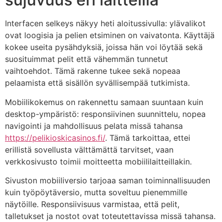
Interfacen selkeys näkyy heti aloitussivulla: ylävalikot
ovat loogisia ja pelien etsiminen on vaivatonta. Käyttäjä
kokee useita pysähdyksiä, joissa hän voi löytää sekä
suosituimmat pelit että vähemmän tunnetut
vaihtoehdot. Tämä rakenne tukee sekä nopeaa
pelaamista että sisällön syvällisempää tutkimista.
Mobiilikokemus on rakennettu samaan suuntaan kuin
desktop-ympäristö: responsiivinen suunnittelu, nopea
navigointi ja mahdollisuus pelata missä tahansa
https://pelikioskicasinos.fi/
. Tämä tarkoittaa, ettei
erillistä sovellusta välttämättä tarvitset, vaan
verkkosivusto toimii moitteetta mobiililaitteillakin.
Sivuston mobiiliversio tarjoaa saman toiminnallisuuden
kuin työpöytäversio, mutta soveltuu pienemmille
näytöille. Responsiivisuus varmistaa, että pelit,
talletukset ja nostot ovat toteutettavissa missä tahansa.