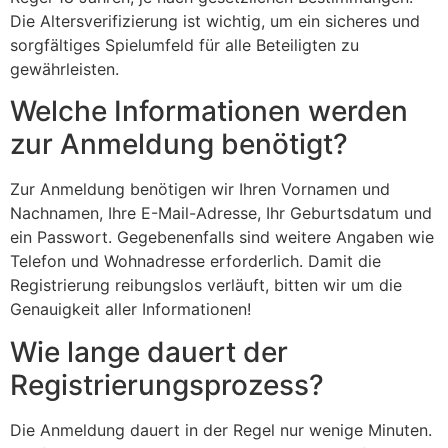
Die Altersverifizierung ist wichtig, um ein sicheres und
sorgfältiges Spielumfeld für alle Beteiligten zu
gewährleisten.
Welche Informationen werden
zur Anmeldung benötigt?
Zur Anmeldung benötigen wir Ihren Vornamen und
Nachnamen, Ihre E-Mail-Adresse, Ihr Geburtsdatum und
ein Passwort. Gegebenenfalls sind weitere Angaben wie
Telefon und Wohnadresse erforderlich. Damit die
Registrierung reibungslos verläuft, bitten wir um die
Genauigkeit aller Informationen!
Wie lange dauert der
Registrierungsprozess?
Die Anmeldung dauert in der Regel nur wenige Minuten.