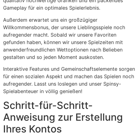
qualitativ hochwertige Grafiken und ein packendes
Gameplay für ein optimales Spielerlebnis.
Außerdem erwartet uns ein großzügiger
Willkommensbonus, der unsere Lieblingsspiele noch
aufregender macht. Sobald wir unsere Favoriten
gefunden haben, können wir unsere Spielzeiten mit
anwenderfreundlichen Wettoptionen nach Belieben
gestalten und so jeden Moment auskosten.
Interaktive Features und Gemeinschaftselemente sorgen
für einen sozialen Aspekt und machen das Spielen noch
aufregender. Lasst uns loslegen und unser Spinsy-
Spielabenteuer in völlig genießen!
Schritt-für-Schritt-
Anweisung zur Erstellung
Ihres Kontos