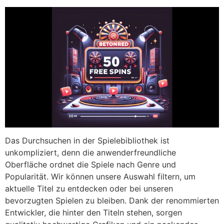
Das Durchsuchen in der Spielebibliothek ist
unkompliziert, denn die anwenderfreundliche
Oberfläche ordnet die Spiele nach Genre und
Popularität. Wir können unsere Auswahl filtern, um
aktuelle Titel zu entdecken oder bei unseren
bevorzugten Spielen zu bleiben. Dank der renommierten
Entwickler, die hinter den Titeln stehen, sorgen