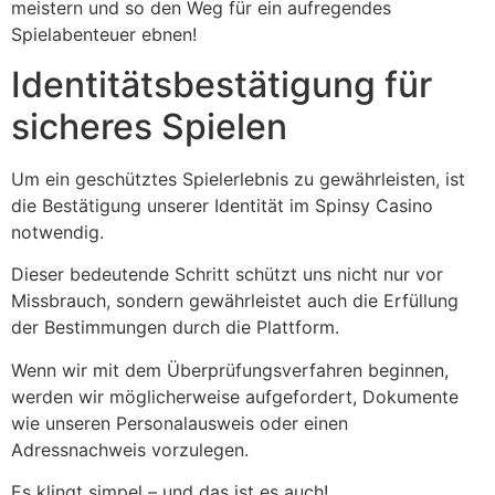
meistern und so den Weg für ein aufregendes
Spielabenteuer ebnen!
Identitätsbestätigung für
sicheres Spielen
Um ein geschütztes Spielerlebnis zu gewährleisten, ist
die Bestätigung unserer Identität im Spinsy Casino
notwendig.
Dieser bedeutende Schritt schützt uns nicht nur vor
Missbrauch, sondern gewährleistet auch die Erfüllung
der Bestimmungen durch die Plattform.
Wenn wir mit dem Überprüfungsverfahren beginnen,
werden wir möglicherweise aufgefordert, Dokumente
wie unseren Personalausweis oder einen
Adressnachweis vorzulegen.
Es klingt simpel – und das ist es auch!