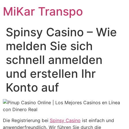
Skip
MiKar Transpo
to
content
Spinsy Casino – Wie
melden Sie sich
schnell anmelden
und erstellen Ihr
Konto auf
Die Registrierung bei
Spinsy Casino
ist einfach und
anwenderfreundlich. Wir führen Sie durch die