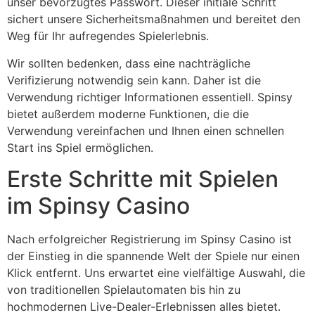
unser bevorzugtes Passwort. Dieser initiale Schritt
sichert unsere Sicherheitsmaßnahmen und bereitet den
Weg für Ihr aufregendes Spielerlebnis.
Wir sollten bedenken, dass eine nachträgliche
Verifizierung notwendig sein kann. Daher ist die
Verwendung richtiger Informationen essentiell. Spinsy
bietet außerdem moderne Funktionen, die die
Verwendung vereinfachen und Ihnen einen schnellen
Start ins Spiel ermöglichen.
Erste Schritte mit Spielen
im Spinsy Casino
Nach erfolgreicher Registrierung im Spinsy Casino ist
der Einstieg in die spannende Welt der Spiele nur einen
Klick entfernt. Uns erwartet eine vielfältige Auswahl, die
von traditionellen Spielautomaten bis hin zu
hochmodernen Live-Dealer-Erlebnissen alles bietet.