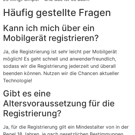
Häufig gestellte Fragen
Kann ich mich über ein
Mobilgerät registrieren?
Ja, die Registrierung ist sehr leicht per Mobilgerät
möglich! Es geht schnell und anwenderfreundlich,
sodass wir die Registrierung jederzeit und überall
beenden können. Nutzen wir die Chancen aktueller
Technologie!
Gibt es eine
Altersvoraussetzung für die
Registrierung?
Ja, für die Registrierung gilt ein Mindestalter von in der
Regel 18 Jahren, je nach gesetzlichen Bestimmungen.