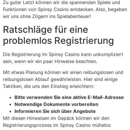
Zu guter Letzt können wir die spannenden Spiele und
Funktionen von Spinsy Casino entdecken. Also, begeben
wir uns ohne Zögern ins Spielabenteuer!
Ratschläge für eine
problemlos Registrierung
Die Registrierung im Spinsy Casino kann unkompliziert
sein, wenn wir ein paar Hinweise beachten.
Mit etwas Planung können wir einen reibungslosen und
reibungslosen Ablauf gewährleisten. Hier sind einige
Taktiken, die uns den Einstieg erleichtern:
Bitte verwenden Sie eine aktive E-Mail-Adresse
Notwendige Dokumente vorbereiten
Informieren Sie sich über Angebote
Mit diesen Hinweisen im Gepäck können wir den
Registrierungsprozess im Spinsy Casino mühelos