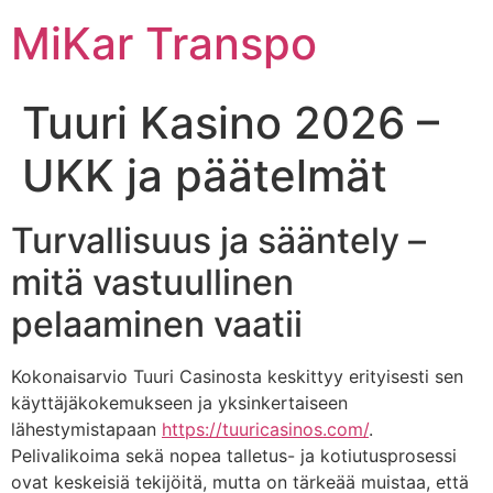
Skip
MiKar Transpo
to
content
Tuuri Kasino 2026 –
UKK ja päätelmät
Turvallisuus ja sääntely –
mitä vastuullinen
pelaaminen vaatii
Kokonaisarvio Tuuri Casinosta keskittyy erityisesti sen
käyttäjäkokemukseen ja yksinkertaiseen
lähestymistapaan
https://tuuricasinos.com/
.
Pelivalikoima sekä nopea talletus- ja kotiutusprosessi
ovat keskeisiä tekijöitä, mutta on tärkeää muistaa, että