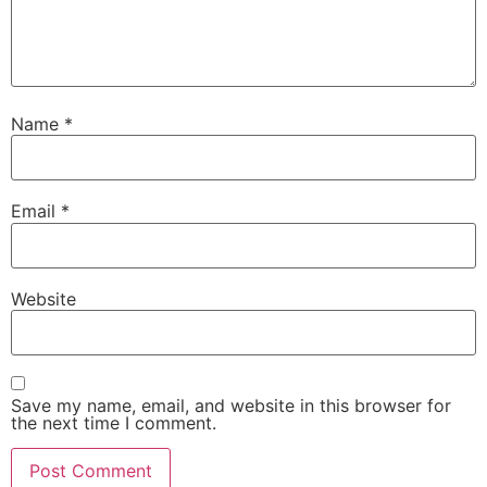
Name
*
Email
*
Website
Save my name, email, and website in this browser for
the next time I comment.